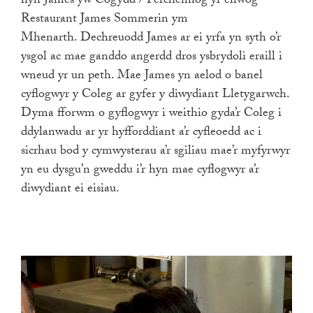
hyn James yw Cogydd / Perchennog yr enwog
Restaurant James Sommerin ym
Mhenarth. Dechreuodd James ar ei yrfa yn syth o’r
ysgol ac mae ganddo angerdd dros ysbrydoli eraill i
wneud yr un peth. Mae James yn aelod o banel
cyflogwyr y Coleg ar gyfer y diwydiant Lletygarwch.
Dyma fforwm o gyflogwyr i weithio gyda’r Coleg i
ddylanwadu ar yr hyfforddiant a’r cyfleoedd ac i
sicrhau bod y cymwysterau a’r sgiliau mae’r myfyrwyr
yn eu dysgu’n gweddu i’r hyn mae cyflogwyr a’r
diwydiant ei eisiau.