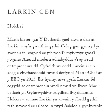
LARKIN CEN
Hokkei
Mae’n bleser gan Y Dosbarth gael elwa o dalent
Larkin – sy’n gweithio gyda’r Coleg gan gymryd yr
awenau fel cogydd ac ysbrydoli’r myfyrwyr gyda’i
goginio Asiaidd modern adnabyddus a’i agwedd
entrepreneuraidd. Cyfreithiwr oedd Larkin ar un
adeg a chyrhaeddodd rownd derfynol MasterChef ar
y BBC yn 2013. Ers hynny, mae gyrfa Larkin fel
cogydd ac entrepreneur wedi newid yn llwyr. Mae
bellach yn Gyfarwyddwr sefydliad llwyddiannus
Hokkei – ac mae Larkin yn arwain y ffordd gyda’i
fath newydd ac arloesol o fwyd Asiaidd a gynhyrchir