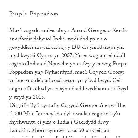
Purple Poppadom
Mae’r cogydd aml-arobryn Anand George, o Kerala
ar arfordir deheuol India, wedi dod yn un o
gogyddion mwyaf enwog y DU ers ymddangos ym
myd bwytai Cymru yn 2007. Yn enwog am ei ddull
coginio Indiaidd Nouvelle yn ei fwyty enwog Purple
Poppadom yng Nghaerdydd, mae’r Cogydd George
yn bresenoldeb arloesol cyson yn y byd bwyd. Ceir
enghraifft o hyd yn ei symudiad llwyddiannus i fwyd
y stryd yn 2015.
Disgrifia llyfr cyntaf y Cogydd George o’r enw ‘The
5,000 Mile Journey’ ei ddylanwadau coginiol sy’n
rhychwantu ei yrfa o India i Gaerdydd drwy
Lundain. Mae’n cynnwys dros 60 o ryseitiau