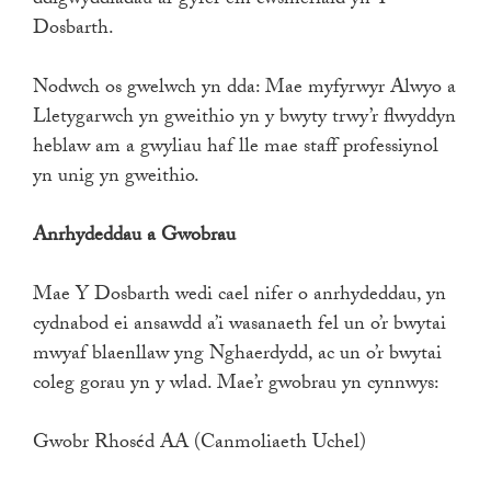
ddigwyddiadau ar gyfer ein cwsmeriaid yn Y
Dosbarth.
Nodwch os gwelwch yn dda: Mae myfyrwyr Alwyo a
Lletygarwch yn gweithio yn y bwyty trwy’r flwyddyn
heblaw am a gwyliau haf lle mae staff professiynol
yn unig yn gweithio.
Anrhydeddau a Gwobrau
Mae Y Dosbarth wedi cael nifer o anrhydeddau, yn
cydnabod ei ansawdd a’i wasanaeth fel un o’r bwytai
mwyaf blaenllaw yng Nghaerdydd, ac un o’r bwytai
coleg gorau yn y wlad. Mae’r gwobrau yn cynnwys:
Gwobr Rhoséd AA (Canmoliaeth Uchel)