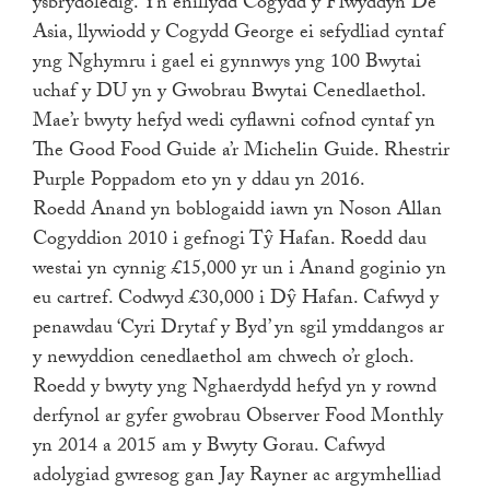
ysbrydoledig. Yn enillydd Cogydd y Flwyddyn De
Asia, llywiodd y Cogydd George ei sefydliad cyntaf
yng Nghymru i gael ei gynnwys yng 100 Bwytai
uchaf y DU yn y Gwobrau Bwytai Cenedlaethol.
Mae’r bwyty hefyd wedi cyflawni cofnod cyntaf yn
The Good Food Guide a’r Michelin Guide. Rhestrir
Purple Poppadom eto yn y ddau yn 2016.
Roedd Anand yn boblogaidd iawn yn Noson Allan
Cogyddion 2010 i gefnogi Tŷ Hafan. Roedd dau
westai yn cynnig £15,000 yr un i Anand goginio yn
eu cartref. Codwyd £30,000 i Dŷ Hafan. Cafwyd y
penawdau ‘Cyri Drytaf y Byd’ yn sgil ymddangos ar
y newyddion cenedlaethol am chwech o’r gloch.
Roedd y bwyty yng Nghaerdydd hefyd yn y rownd
derfynol ar gyfer gwobrau Observer Food Monthly
yn 2014 a 2015 am y Bwyty Gorau. Cafwyd
adolygiad gwresog gan Jay Rayner ac argymhelliad