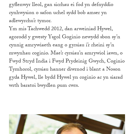
gyflenwyr lleol, gan sicrhau ei fod yn defnyddio
cynhwysion o safon uchel sydd bob amser yn
adlewyrchu’r tymor.
Ym mis Tachwedd 2012, dan arweiniad Hywel,
agorodd y gwesty Ysgol Goginio newydd sbon sy’n
cynnig amrywiaeth eang o gyrsiau i’r rheini sy’n
mwynhau coginio. Mae’r cyrsiau’n amrywiol iawn, o
Fwyd Stryd India i Fwyd Prydeinig Gwych, Coginio
Tymhorol, cyrsiau hanner diwrnod i blant a Noson
gyda Hywel, lle bydd Hywel yn coginio ac yn siarad
wrth baratoi bwydlen pum cwrs.