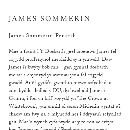
JAMES SOMMERIN
James Sommerin Penarth
Mae’n fraint i Y Dosbarth gael croesawu James fel
cogydd proffesiynol rheolaidd sy’n ymweld. Daw
James i’r bwyty bob mis – gan gynnal dosbarth
meistr a chymryd yr awenau yma fel cogydd
gwadd. Ar ôl gyrfa’n gweithio mewn sefydliadau
adnabyddus ledled y DU, dychwelodd James i
Gymru, i fod yn brif gogydd yn ‘The Crown at
Whitebrook’, gan ennill ei seren Michelin gyntaf a’i
chadw am fwy na 5 mlynedd nes i ddrysau’r sefydliad
gau. Mae’n wyneb cyfarwydd ar y teledu ac erbyn