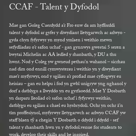
CCAF - Talent y Dyfodol
Mae gan Goleg Caerdydd a’r Fro enw da am hyfforddi
talent y dyfodol ar gyfer y diwydiant lletygarwch ac arlwyo -
gyda chyn fyfyrwyr yn mynd ymlaen i weithio mewn
sefydliadau o’r safon uchaf - gan gynnwys gwestai 5 seren a
bwytai Michelin ac AA ledled y rhanbarth, y DU a thu
hwnt. Nod y Coleg yw gwneud pethau’n wahanol – sicrhau
nad dim ond ennill cymwysterau i weithio yn y diwydiant
mae’r myfyrwyr, ond y sgiliau a’r profiad mae cyflogwyr eu
heisiau – gan eu helpu i fod yn gwbl unigryw yng nghanol y
dorf a datblygu a llwyddo yn eu gyrfaoedd. Mae Y Dosbarth
yn darparu lleoliad o’r safon uchaf i fyfyrwyr weithio,
datblygu eu sgiliau a chael eu hysbrydoli. Ochr yn ochr â’n
tîm proffesiynol, myfyrwyr lletygarwch ac arlwyo CCAF yw
staff blaen tŷ a chegin Y Dosbarth o ddydd i ddydd - sef
talent y rhanbarth hwn yn y dyfodol.venue for students to
work, develop their skills and be inspired.