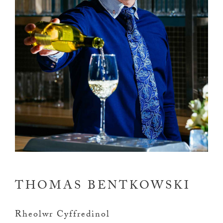
THOMAS BENTKOWSKI
Rheolwr Cyffredinol