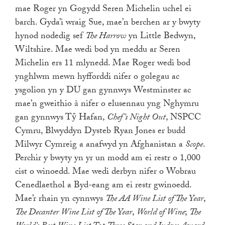
mae Roger yn Gogydd Seren Michelin uchel ei
barch. Gyda’i wraig Sue, mae’n berchen ar y bwyty
hynod nodedig sef
The Harrow
yn Little Bedwyn,
Wiltshire. Mae wedi bod yn meddu ar Seren
Michelin ers 11 mlynedd. Mae Roger wedi bod
ynghlwm mewn hyfforddi nifer o golegau ac
ysgolion yn y DU gan gynnwys Westminster ac
mae’n gweithio â nifer o elusennau yng Nghymru
gan gynnwys Tŷ Hafan,
Chef’s Night Out
, NSPCC
Cymru, Blwyddyn Dysteb Ryan Jones er budd
Milwyr Cymreig a anafwyd yn Afghanistan a
Scope
.
Perchir y bwyty yn yr un modd am ei restr o 1,000
cist o winoedd. Mae wedi derbyn nifer o Wobrau
Cenedlaethol a Byd-eang am ei restr gwinoedd.
Mae’r rhain yn cynnwys
The AA Wine List of The Year
,
The Decanter Wine List of The Year
,
World of Wine
;
The