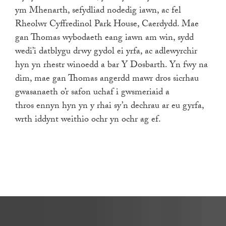
ym Mhenarth, sefydliad nodedig iawn, ac fel
Rheolwr Cyffredinol Park House, Caerdydd. Mae
gan Thomas wybodaeth eang iawn am win, sydd
wedi’i datblygu drwy gydol ei yrfa, ac adlewyrchir
hyn yn rhestr winoedd a bar Y Dosbarth. Yn fwy na
dim, mae gan Thomas angerdd mawr dros sicrhau
gwasanaeth o’r safon uchaf i gwsmeriaid a
thros ennyn hyn yn y rhai sy’n dechrau ar eu gyrfa,
wrth iddynt weithio ochr yn ochr ag ef.