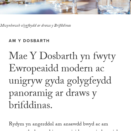
Mwynhewch olygfeydd ar draws y Brifddinas
AM Y DOSBARTH
Mae Y Dosbarth yn fwyty
Ewropeaidd modern ac
unigryw gyda golygfeydd
panoramig ar draws y
brifddinas.
Rydym yn angerddol am ansawdd bwyd ac am