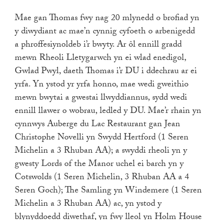
Mae gan Thomas fwy nag 20 mlynedd o brofiad yn
y diwydiant ac mae’n cynnig cyfoeth o arbenigedd
a phroffesiynoldeb i’r bwyty. Ar ôl ennill gradd
mewn Rheoli Lletygarwch yn ei wlad enedigol,
Gwlad Pwyl, daeth Thomas i’r DU i ddechrau ar ei
yrfa. Yn ystod yr yrfa honno, mae wedi gweithio
mewn bwytai a gwestai llwyddiannus, sydd wedi
ennill llawer o wobrau, ledled y DU. Mae’r rhain yn
cynnwys Auberge du Lac Restaurant gan Jean
Christophe Novelli yn Swydd Hertford (1 Seren
Michelin a 3 Rhuban AA); a swyddi rheoli yn y
gwesty Lords of the Manor uchel ei barch yn y
Cotswolds (1 Seren Michelin, 3 Rhuban AA a 4
Seren Goch); The Samling yn Windemere (1 Seren
Michelin a 3 Rhuban AA) ac, yn ystod y
blynyddoedd diwethaf, yn fwy lleol yn Holm House