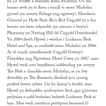
yn Le Soufflé a chanddo seren Michelin. O’r fan
honno aeth yn ei flaen i ennill ei seren Michelin
gyntaf ym mwyty Foliage yng ngwesty’r Mandarin
Oriental yn Hyde Park. Bu’n Brif Gogydd yn y fan
honno am bum mlynedd, cyn ymuno â bwyty’r
Pharmacy yn Notting Hill fel Cogydd Gweithredol.
Yn 2004 daeth Hywel i weithio i Lucknam Park
Hotel and Spa, ac enillodd seren Michelin yn 2006.
Ar ôl ennill cystadleuaeth Cogydd Gwesty’r
Flwyddyn yng Ngwobrau Hotel Catey yn 2007, mae
Hywel wedi creu bwydlenni ardderchog ym mwyty
The Park a chanddo seren Michelin, ac yn fwy
diweddar yn The Brasserie, lleoliad sy’n cynnig
profiad bwyta cyfoes. Lle bo hynny’n bosibl, mae
Hywel yn defnyddio cynhwysion lleol, gan gynnwys
perlysiau o ardd berlysiau helaeth Lucknam Park ei
hun. Mae wedi meithrin perthynas bersonol â’i