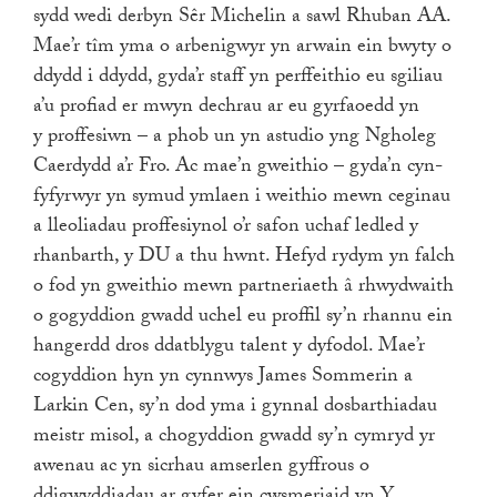
sydd wedi derbyn Sêr Michelin a sawl Rhuban AA.
Mae’r tîm yma o arbenigwyr yn arwain ein bwyty o
ddydd i ddydd, gyda’r staff yn perffeithio eu sgiliau
a’u profiad er mwyn dechrau ar eu gyrfaoedd yn
y proffesiwn – a phob un yn astudio yng Ngholeg
Caerdydd a’r Fro. Ac mae’n gweithio – gyda’n cyn-
fyfyrwyr yn symud ymlaen i weithio mewn ceginau
a lleoliadau proffesiynol o’r safon uchaf ledled y
rhanbarth, y DU a thu hwnt. Hefyd rydym yn falch
o fod yn gweithio mewn partneriaeth â rhwydwaith
o gogyddion gwadd uchel eu proffil sy’n rhannu ein
hangerdd dros ddatblygu talent y dyfodol. Mae’r
cogyddion hyn yn cynnwys James Sommerin a
Larkin Cen, sy’n dod yma i gynnal dosbarthiadau
meistr misol, a chogyddion gwadd sy’n cymryd yr
awenau ac yn sicrhau amserlen gyffrous o