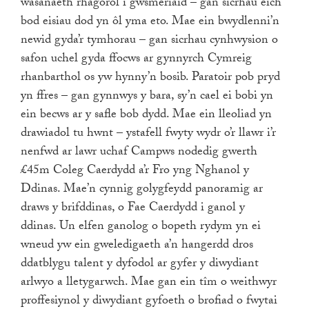
wasanaeth rhagorol i gwsmeriaid – gan sicrhau eich
bod eisiau dod yn ôl yma eto. Mae ein bwydlenni’n
newid gyda’r tymhorau – gan sicrhau cynhwysion o
safon uchel gyda ffocws ar gynnyrch Cymreig
rhanbarthol os yw hynny’n bosib. Paratoir pob pryd
yn ffres – gan gynnwys y bara, sy’n cael ei bobi yn
ein becws ar y safle bob dydd. Mae ein lleoliad yn
drawiadol tu hwnt – ystafell fwyty wydr o’r llawr i’r
nenfwd ar lawr uchaf Campws nodedig gwerth
£45m Coleg Caerdydd a’r Fro yng Nghanol y
Ddinas. Mae’n cynnig golygfeydd panoramig ar
draws y brifddinas, o Fae Caerdydd i ganol y
ddinas. Un elfen ganolog o bopeth rydym yn ei
wneud yw ein gweledigaeth a’n hangerdd dros
ddatblygu talent y dyfodol ar gyfer y diwydiant
arlwyo a lletygarwch. Mae gan ein tîm o weithwyr
proffesiynol y diwydiant gyfoeth o brofiad o fwytai